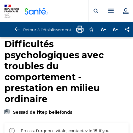
Panneau de gestion des cookies
Menu pr
Ouvrir la rech
Retour à l'établissement
Connectez-vous pour
Augmenter la t
Diminuer 
Pa
Difficultés
psychologiques avec
troubles du
comportement -
prestation en milieu
ordinaire
Sessad de l'itep bellefonds
En cas d'urgence vitale, contactez le 15. If you