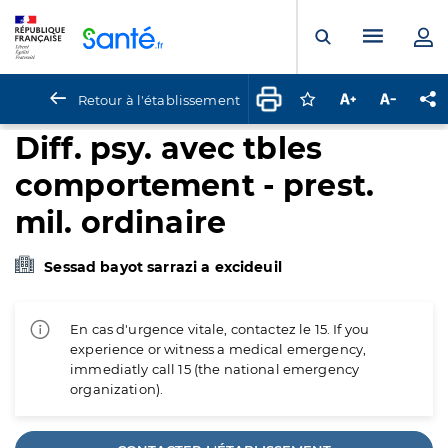
Panneau de gestion des cookies
Menu pr
Ouvrir la rech
Retour à l'établissement
Connectez-vous pour
Augmenter la t
Diminuer 
Pa
Diff. psy. avec tbles
comportement - prest.
mil. ordinaire
Sessad bayot sarrazi a excideuil
En cas d'urgence vitale, contactez le 15. If you
experience or witness a medical emergency,
immediatly call 15 (the national emergency
organization).