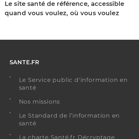
Le site santé de référence, accessible
quand vous voulez, où vous voulez
SANTE.FR
Le Service public d'information en
santé
Nos missions
Le Standard de l’information en
santé
La charte Santé.fr Décryptage