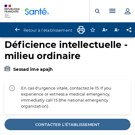
Panneau de gestion des cookies
Menu pr
Ouvrir la rech
Retour à l'établissement
Connectez-vous pour
Augmenter la t
Diminuer 
Pa
Déficience intellectuelle -
milieu ordinaire
Sessad ime apajh
En cas d'urgence vitale, contactez le 15. If you
experience or witness a medical emergency,
immediatly call 15 (the national emergency
organization).
CONTACTER L'ÉTABLISSEMENT