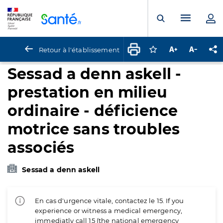
Panneau de gestion des cookies
Menu pr
Ouvrir la rech
Retour à l'établissement
Connectez-vous pour
Augmenter la t
Diminuer 
Pa
Sessad a denn askell -
prestation en milieu
ordinaire - déficience
motrice sans troubles
associés
Sessad a denn askell
En cas d'urgence vitale, contactez le 15. If you
experience or witness a medical emergency,
immediatly call 15 (the national emergency