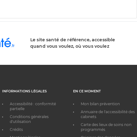
Le site santé de référence, accessible
quand vous voulez, où vous voulez
INFORMATIONS LÉGALES
EN CE MOMENT
Accessibilité : conformité
Mon bilan prévention
partielle
Annuaire de l'accessibilité des
Conditions générales
cabinets
d'utilisation
Carte des lieux de soins non
Crédits
programmés