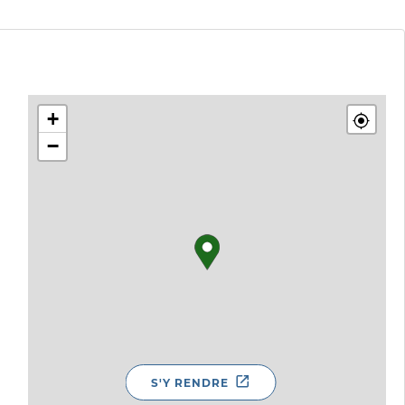
+
−
S'Y RENDRE