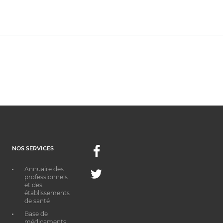
NOS SERVICES
Facebook
Annuaire des
Twitter
professionnels
et des
établissements
de santé
Base de
médicaments