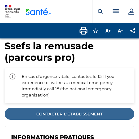
Panneau de gestion des cookies
Menu pr
Ouvrir la rech
Connectez-vous pour
Augmenter la t
Diminuer 
Pa
Ssefs la remusade
(parcours pro)
En cas d'urgence vitale, contactez le 15. If you
experience or witness a medical emergency,
immediatly call 15 (the national emergency
organization).
CONTACTER L'ÉTABLISSEMENT
INFORMATIONS PRATIQUES