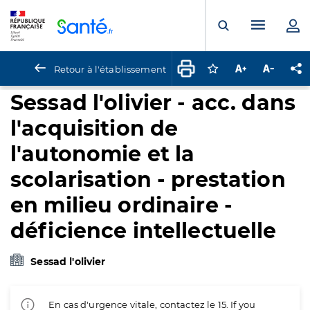
Panneau de gestion des cookies
Menu pr
Ouvrir la rech
Retour à l'établissement
Connectez-vous pour
Augmenter la t
Diminuer 
Pa
Sessad l'olivier - acc. dans
l'acquisition de
l'autonomie et la
scolarisation - prestation
en milieu ordinaire -
déficience intellectuelle
Sessad l'olivier
En cas d'urgence vitale, contactez le 15. If you