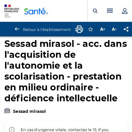
Panneau de gestion des cookies
Menu pr
Ouvrir la rech
Retour à l'établissement
Connectez-vous pour
Augmenter la t
Diminuer 
Pa
Sessad mirasol - acc. dans
l'acquisition de
l'autonomie et la
scolarisation - prestation
en milieu ordinaire -
déficience intellectuelle
Sessad mirasol
En cas d'urgence vitale, contactez le 15. If you