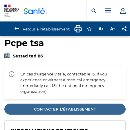
Panneau de gestion des cookies
Menu pr
Ouvrir la rech
Retour à l'établissement
Connectez-vous pour
Augmenter la t
Diminuer 
Pa
Pcpe tsa
Sessad ted 86
En cas d'urgence vitale, contactez le 15. If you
experience or witness a medical emergency,
immediatly call 15 (the national emergency
organization).
CONTACTER L'ÉTABLISSEMENT