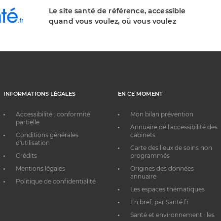
Le site santé de référence, accessible
quand vous voulez, où vous voulez
INFORMATIONS LÉGALES
EN CE MOMENT
Accessibilité : conformité
Mon bilan prévention
partielle
Annuaire de l'accessibilité des
Conditions générales
cabinets
d'utilisation
Carte des lieux de soins non
Crédits
programmés
Mentions légales
Origines des données
annuaire
Politique de confidentialité
Les espaces thématiques
En bref, par Santé.fr
Santé et environnement : les