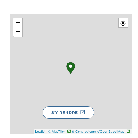
+
−
S'Y RENDRE
Leaflet
|
© MapTiler
© Contributeurs d'OpenStreetMap