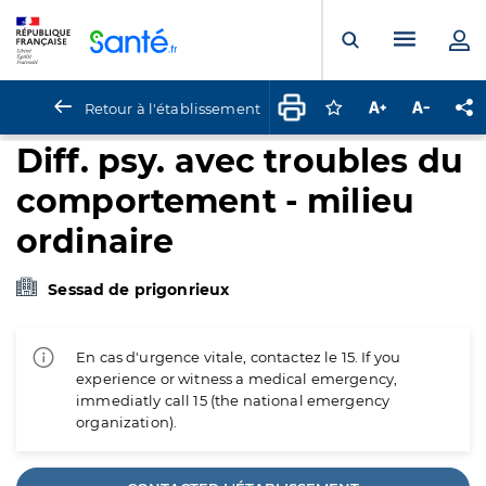
Panneau de gestion des cookies
Menu pr
Ouvrir la rech
Retour à l'établissement
Connectez-vous pour
Augmenter la t
Diminuer 
Pa
Diff. psy. avec troubles du
comportement - milieu
ordinaire
Sessad de prigonrieux
En cas d'urgence vitale, contactez le 15. If you
experience or witness a medical emergency,
immediatly call 15 (the national emergency
organization).