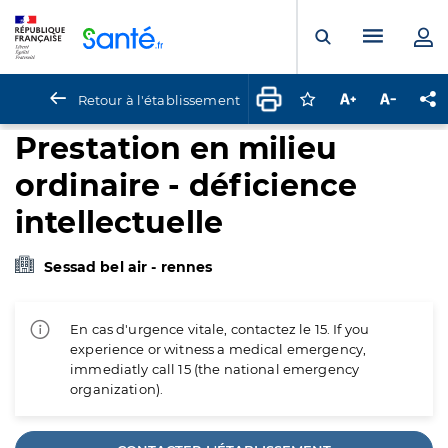
Panneau de gestion des cookies
Menu pr
Ouvrir la rech
Retour à l'établissement
Connectez-vous pour
Augmenter la t
Diminuer 
Pa
Prestation en milieu
ordinaire - déficience
intellectuelle
Sessad bel air - rennes
En cas d'urgence vitale, contactez le 15. If you
experience or witness a medical emergency,
immediatly call 15 (the national emergency
organization).