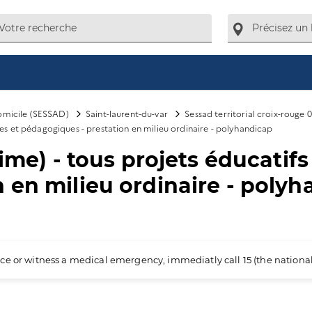
domicile (SESSAD)
Saint-laurent-du-var
Sessad territorial croix-rouge 
ques et pédagogiques - prestation en milieu ordinaire - polyhandicap
 ime) - tous projets éducatif
 en milieu ordinaire - poly
ience or witness a medical emergency, immediatly call 15 (the nation