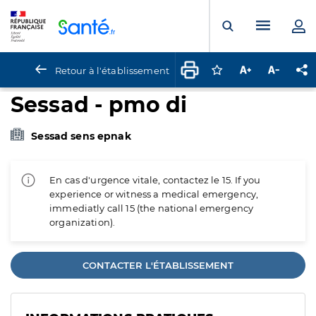
Panneau de gestion des cookies
Menu pr
Ouvrir la rech
Retour à l'établissement
Connectez-vous pour
Augmenter la t
Diminuer 
Pa
Sessad - pmo di
Sessad sens epnak
En cas d'urgence vitale, contactez le 15. If you
experience or witness a medical emergency,
immediatly call 15 (the national emergency
organization).
CONTACTER L'ÉTABLISSEMENT