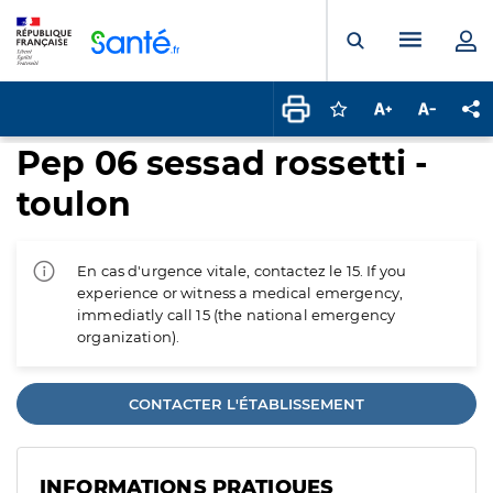
Panneau de gestion des cookies
Menu pr
Ouvrir la rech
Connectez-vous pour
Augmenter la t
Diminuer 
Pa
Pep 06 sessad rossetti -
toulon
En cas d'urgence vitale, contactez le 15. If you
experience or witness a medical emergency,
immediatly call 15 (the national emergency
organization).
CONTACTER L'ÉTABLISSEMENT
INFORMATIONS PRATIQUES