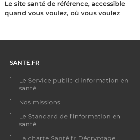
Le site santé de référence, accessible
quand vous voulez, où vous voulez
SANTE.FR
Le Service public d'information en
santé
Nos missions
Le Standard de l’information en
santé
La charte Santé.fr Décryptage