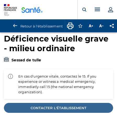
Panneau de gestion des cookies
Menu pr
Ouvrir la rech
Retour à l'établissement
Connectez-vous pour
Augmenter la t
Diminuer 
Pa
Déficience visuelle grave
- milieu ordinaire
Sessad de tulle
En cas d'urgence vitale, contactez le 15. If you
experience or witness a medical emergency,
immediatly call 15 (the national emergency
organization).
CONTACTER L'ÉTABLISSEMENT