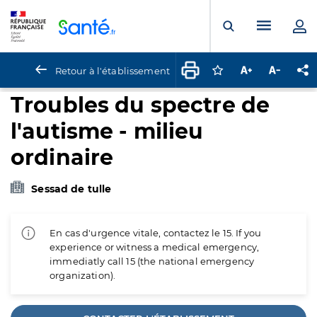
Panneau de gestion des cookies
Menu pr
Ouvrir la rech
Retour à l'établissement
Connectez-vous pour
Augmenter la t
Diminuer 
Pa
Troubles du spectre de
l'autisme - milieu
ordinaire
Sessad de tulle
En cas d'urgence vitale, contactez le 15. If you
experience or witness a medical emergency,
immediatly call 15 (the national emergency
organization).