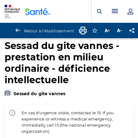
Panneau de gestion des cookies
Menu pr
Ouvrir la rech
Retour à l'établissement
Connectez-vous pour
Augmenter la t
Diminuer 
Pa
Sessad du gite vannes -
prestation en milieu
ordinaire - déficience
intellectuelle
Sessad du gite vannes
En cas d'urgence vitale, contactez le 15. If you
experience or witness a medical emergency,
immediatly call 15 (the national emergency
organization).