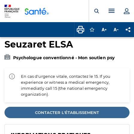
Panneau de gestion des cookies
Menu pr
Ouvrir la rech
Connectez-vous pour
Augmenter la t
Diminuer 
Pa
Seuzaret ELSA
Psychologue conventionné - Mon soutien psy
En cas d'urgence vitale, contactez le 15. If you
experience or witness a medical emergency,
immediatly call 15 (the national emergency
organization).
CONTACTER L'ÉTABLISSEMENT