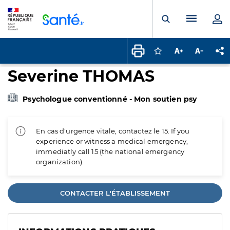
Panneau de gestion des cookies
Menu pr
Ouvrir la rech
Connectez-vous pour
Augmenter la t
Diminuer 
Pa
Severine THOMAS
Psychologue conventionné - Mon soutien psy
En cas d'urgence vitale, contactez le 15. If you
experience or witness a medical emergency,
immediatly call 15 (the national emergency
organization).
CONTACTER L'ÉTABLISSEMENT