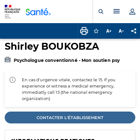
Panneau de gestion des cookies
Menu pr
Ouvrir la rech
Connectez-vous pour
Augmenter la t
Diminuer 
Pa
Shirley BOUKOBZA
Psychologue conventionné - Mon soutien psy
En cas d'urgence vitale, contactez le 15. If you
experience or witness a medical emergency,
immediatly call 15 (the national emergency
organization).
CONTACTER L'ÉTABLISSEMENT