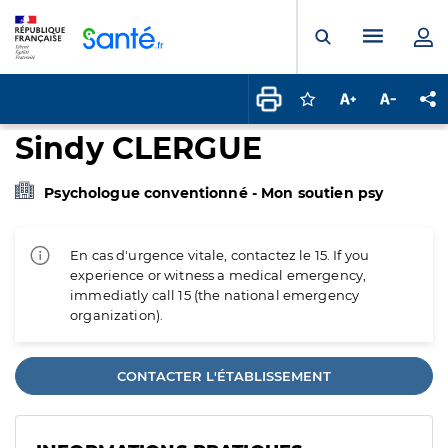
Panneau de gestion des cookies
Menu pr
Ouvrir la rech
Connectez-vous pour
Augmenter la t
Diminuer 
Pa
Sindy CLERGUE
Psychologue conventionné - Mon soutien psy
En cas d'urgence vitale, contactez le 15. If you
experience or witness a medical emergency,
immediatly call 15 (the national emergency
organization).
CONTACTER L'ÉTABLISSEMENT