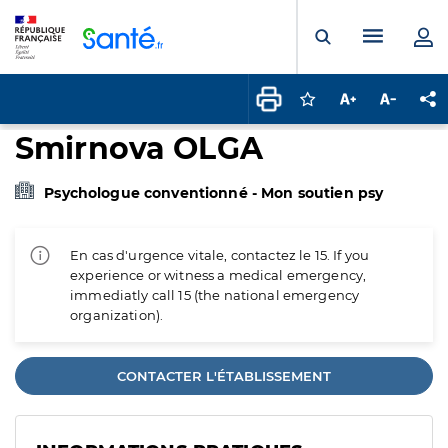
Panneau de gestion des cookies
Menu pr
Ouvrir la rech
Connectez-vous pour
Augmenter la t
Diminuer 
Pa
Smirnova OLGA
Psychologue conventionné - Mon soutien psy
En cas d'urgence vitale, contactez le 15. If you
experience or witness a medical emergency,
immediatly call 15 (the national emergency
organization).
CONTACTER L'ÉTABLISSEMENT