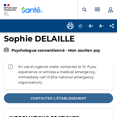
Panneau de gestion des cookies
Menu pr
Ouvrir la rech
Connectez-vous pour
Augmenter la t
Diminuer 
Pa
Sophie DELAILLE
Psychologue conventionné - Mon soutien psy
En cas d'urgence vitale, contactez le 15. If you
experience or witness a medical emergency,
immediatly call 15 (the national emergency
organization).
CONTACTER L'ÉTABLISSEMENT