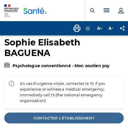
Panneau de gestion des cookies
Menu pr
Ouvrir la rech
Connectez-vous pour
Augmenter la t
Diminuer 
Pa
Sophie Elisabeth
BAGUENA
Psychologue conventionné - Mon soutien psy
En cas d'urgence vitale, contactez le 15. If you
experience or witness a medical emergency,
immediatly call 15 (the national emergency
organization).
CONTACTER L'ÉTABLISSEMENT