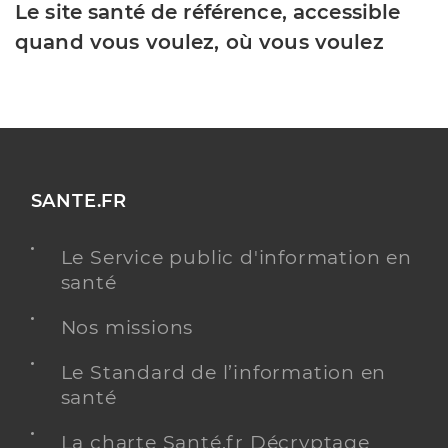
Le site santé de référence, accessible
quand vous voulez, où vous voulez
SANTE.FR
Le Service public d'information en
santé
Nos missions
Le Standard de l’information en
santé
La charte Santé.fr Décryptage