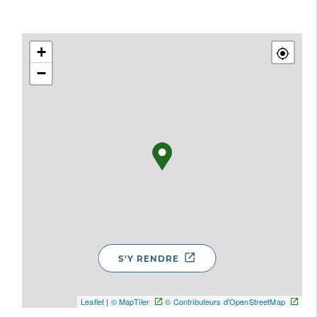
+
−
S'Y RENDRE
Leaflet
|
© MapTiler
© Contributeurs d'OpenStreetMap