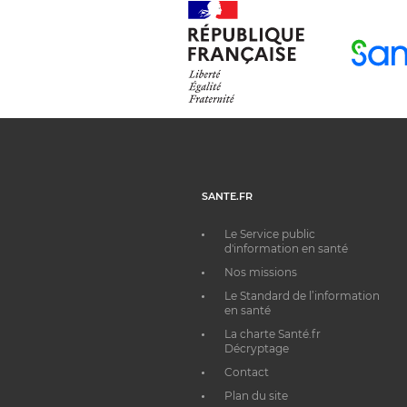
SANTE.FR
Le Service public
d'information en santé
Nos missions
Le Standard de l’information
en santé
La charte Santé.fr
Décryptage
Contact
Plan du site