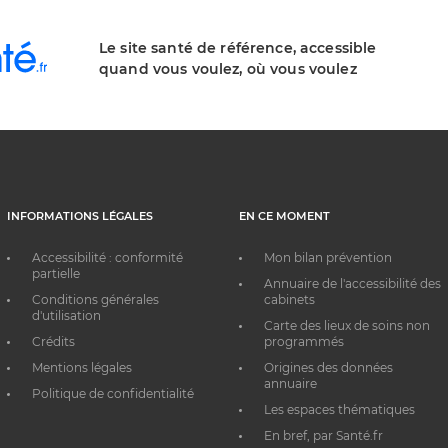
Le site santé de référence, accessible
quand vous voulez, où vous voulez
INFORMATIONS LÉGALES
EN CE MOMENT
Accessibilité : conformité
Mon bilan prévention
partielle
Annuaire de l'accessibilité des
Conditions générales
cabinets
d'utilisation
Carte des lieux de soins non
Crédits
programmés
Mentions légales
Origines des données
annuaire
Politique de confidentialité
Les espaces thématiques
En bref, par Santé.fr