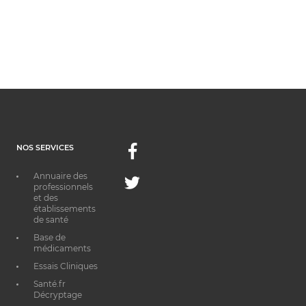
NOS SERVICES
Facebook
Annuaire des
Twitter
professionnels
et des
établissements
de santé
Base de
médicaments
Essais Cliniques
Santé.fr
Décryptage