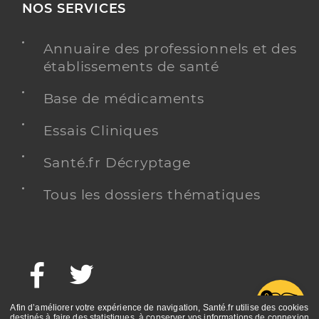
NOS SERVICES
Annuaire des professionnels et des
établissements de santé
Base de médicaments
Essais Cliniques
Santé.fr Décryptage
Tous les dossiers thématiques
Facebook
Twitter
G
Afin d’améliorer votre expérience de navigation, Santé.fr utilise des cookies
destinés à faire des statistiques, à conserver vos informations de connexion