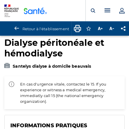
Panneau de gestion des cookies
Menu pr
Ouvrir la rech
Retour à l'établissement
Connectez-vous pour
Augmenter la t
Diminuer 
Pa
Dialyse péritonéale et
hémodialyse
Santelys dialyse à domicile beauvais
En cas d'urgence vitale, contactez le 15. If you
experience or witness a medical emergency,
immediatly call 15 (the national emergency
organization).
INFORMATIONS PRATIQUES