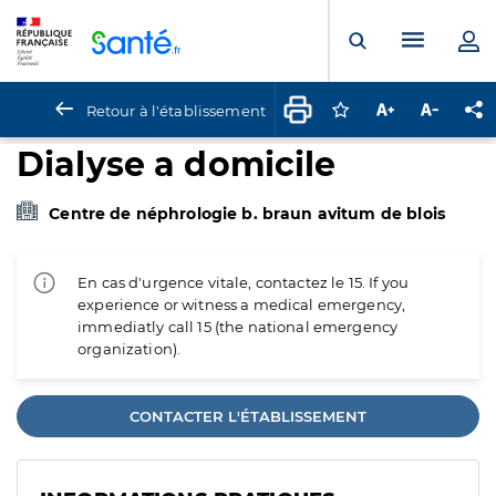
Panneau de gestion des cookies
Menu pr
Ouvrir la rech
Retour à l'établissement
Connectez-vous pour
Augmenter la t
Diminuer 
Pa
Dialyse a domicile
Centre de néphrologie b. braun avitum de blois
En cas d'urgence vitale, contactez le 15. If you
experience or witness a medical emergency,
immediatly call 15 (the national emergency
organization).
CONTACTER L'ÉTABLISSEMENT