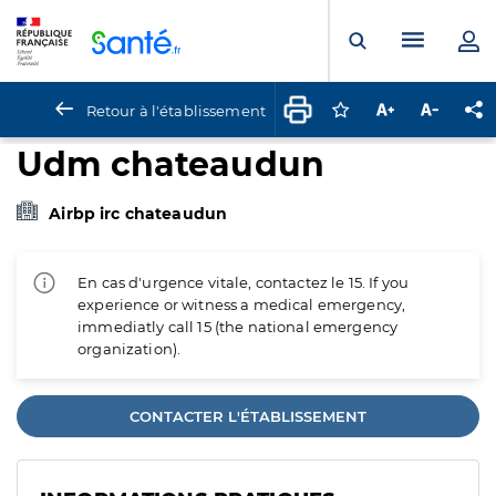
Panneau de gestion des cookies
Menu pr
Ouvrir la rech
Retour à l'établissement
Connectez-vous pour
Augmenter la t
Diminuer 
Pa
Udm chateaudun
Airbp irc chateaudun
En cas d'urgence vitale, contactez le 15. If you
experience or witness a medical emergency,
immediatly call 15 (the national emergency
organization).
CONTACTER L'ÉTABLISSEMENT