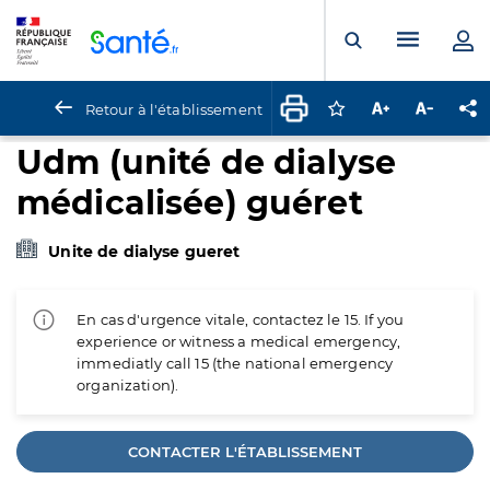
Panneau de gestion des cookies
Menu pr
Ouvrir la rech
Retour à l'établissement
Connectez-vous pour
Augmenter la t
Diminuer 
Pa
Udm (unité de dialyse
médicalisée) guéret
Unite de dialyse gueret
En cas d'urgence vitale, contactez le 15. If you
experience or witness a medical emergency,
immediatly call 15 (the national emergency
organization).
CONTACTER L'ÉTABLISSEMENT