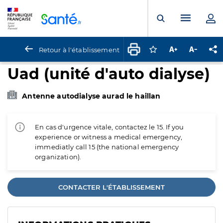
Panneau de gestion des cookies
Menu pr
Ouvrir la rech
Retour à l'établissement
Connectez-vous pour
Augmenter la t
Diminuer 
Pa
Uad (unité d'auto dialyse)
Antenne autodialyse aurad le haillan
En cas d'urgence vitale, contactez le 15. If you
experience or witness a medical emergency,
immediatly call 15 (the national emergency
organization).
CONTACTER L'ÉTABLISSEMENT