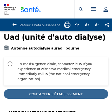
Panneau de gestion des cookies
Menu pr
Ouvrir la rech
Retour à l'établissement
Connectez-vous pour
Augmenter la t
Diminuer 
Pa
Uad (unité d'auto dialyse)
Antenne autodialyse aurad libourne
En cas d'urgence vitale, contactez le 15. If you
experience or witness a medical emergency,
immediatly call 15 (the national emergency
organization).
CONTACTER L'ÉTABLISSEMENT