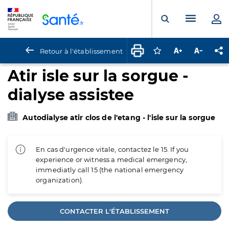
Panneau de gestion des cookies
Menu pr
Ouvrir la rech
Retour à l'établissement
Connectez-vous pour
Augmenter la t
Diminuer 
Pa
Atir isle sur la sorgue -
dialyse assistee
Autodialyse atir clos de l'etang - l'isle sur la sorgue
En cas d'urgence vitale, contactez le 15. If you
experience or witness a medical emergency,
immediatly call 15 (the national emergency
organization).
CONTACTER L'ÉTABLISSEMENT