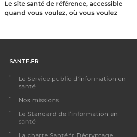
Le site santé de référence, accessible
quand vous voulez, où vous voulez
SANTE.FR
Le Service public d'information en
santé
Nos missions
Le Standard de l’information en
santé
La charte Santé.fr Décryptage