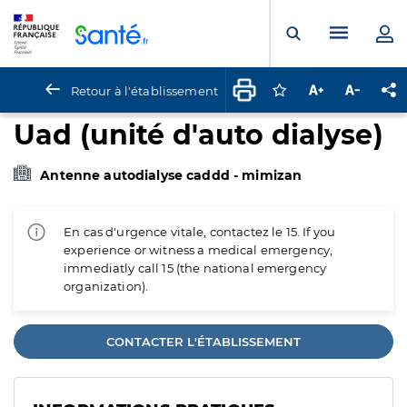
Panneau de gestion des cookies
Menu pr
Ouvrir la rech
Retour à l'établissement
Connectez-vous pour
Augmenter la t
Diminuer 
Pa
Uad (unité d'auto dialyse)
Antenne autodialyse caddd - mimizan
En cas d'urgence vitale, contactez le 15. If you
experience or witness a medical emergency,
immediatly call 15 (the national emergency
organization).
CONTACTER L'ÉTABLISSEMENT