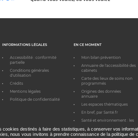
INFORMATIONS LÉGALES
EN CE MOMENT
Accessibilité : conformité
Mon bilan prévention
partielle
Annuaire de l'accessibilité des
Conditions générales
cabinets
d'utilisation
Carte des lieux de soins non
Crédits
programmés
Mentions légales
Origines des données
annuaire
Politique de confidentialité
Les espaces thématiques
En bref, par Santé.fr
Santé et environnement : les
bons réflexes au quotidien
es cookies destinés à faire des statistiques, à conserver vos inform
okies, nous vous invitons à prendre connaissance de la politique de c