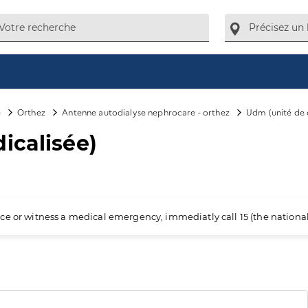
e
Orthez
Antenne autodialyse nephrocare - orthez
Udm (unité de 
icalisée)
ience or witness a medical emergency, immediatly call 15 (the nation