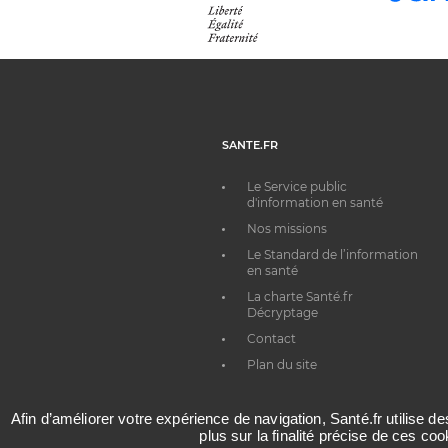
SANTE.FR
Le Service public
d'information en santé
Nos missions
Le Standard de l’information
en santé
La charte Santé.fr
Décryptage
Contact
Plan du site
Afin d’améliorer votre expérience de navigation, Santé.fr utilise d
plus sur la finalité précise de ces co