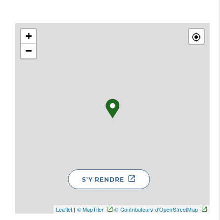
+
−
S'Y RENDRE
Leaflet
|
© MapTiler
© Contributeurs d'OpenStreetMap