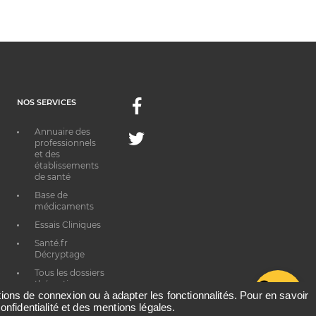
NOS SERVICES
Facebook
Annuaire des
Twitter
professionnels
et des
établissements
de santé
Base de
médicaments
Essais Cliniques
Santé.fr
Décryptage
Tous les dossiers
thématiques
G
ations de connexion ou à adapter les fonctionnalités. Pour en savoir
onfidentialité et des mentions légales.