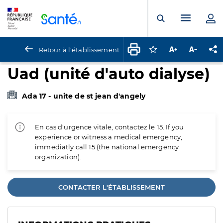
Panneau de gestion des cookies
Menu pr
Ouvrir la rech
Retour à l'établissement
Connectez-vous pour
Augmenter la t
Diminuer 
Pa
Uad (unité d'auto dialyse)
Ada 17 - unite de st jean d'angely
En cas d'urgence vitale, contactez le 15. If you
experience or witness a medical emergency,
immediatly call 15 (the national emergency
organization).
CONTACTER L'ÉTABLISSEMENT