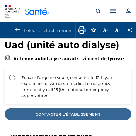
Panneau de gestion des cookies
Menu pr
Ouvrir la rech
Retour à l'établissement
Connectez-vous pour
Augmenter la t
Diminuer 
Pa
Uad (unité auto dialyse)
Antenne autodialyse aurad st vincent de tyrosse
En cas d'urgence vitale, contactez le 15. If you
experience or witness a medical emergency,
immediatly call 15 (the national emergency
organization).
CONTACTER L'ÉTABLISSEMENT