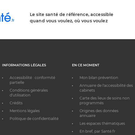
Le site santé de référence, accessible
quand vous voulez, où vous voulez
INFORMATIONS LÉGALES
EN CE MOMENT
Accessibilité : conformité
Mon bilan prévention
partielle
Annuaire de l'accessibilité des
Conditions générales
cabinets
d'utilisation
Carte des lieux de soins non
Crédits
programmés
Mentions légales
Origines des données
annuaire
Politique de confidentialité
Les espaces thématiques
En bref, par Santé.fr