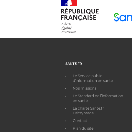
SANTE.FR
Le Service public
d'information en santé
Nos missions
Le Standard de l’information
en santé
La charte Santé.fr
Décryptage
Contact
Plan du site