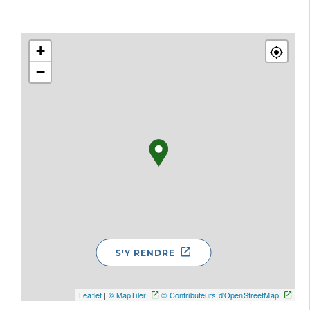
+
−
S'Y RENDRE
Leaflet
|
© MapTiler
© Contributeurs d'OpenStreetMap