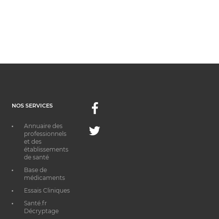
NOS SERVICES
Facebook
Annuaire des
Twitter
professionnels
et des
établissements
de santé
Base de
médicaments
Essais Cliniques
Santé.fr
Décryptage