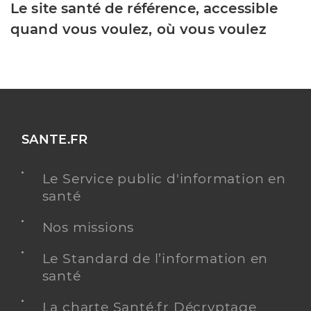
Le site santé de référence, accessible
quand vous voulez, où vous voulez
SANTE.FR
Le Service public d'information en
santé
Nos missions
Le Standard de l’information en
santé
La charte Santé.fr Décryptage