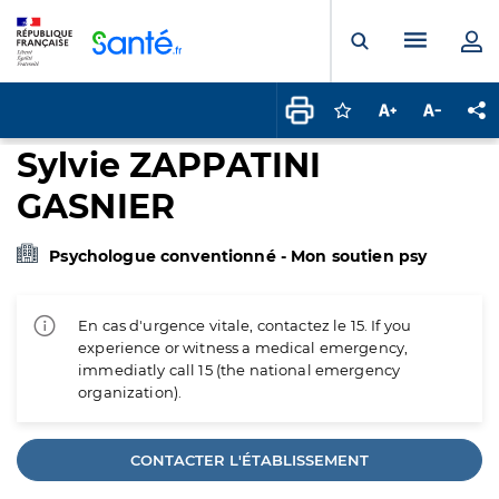
Panneau de gestion des cookies
Menu pr
Ouvrir la rech
Connectez-vous pour
Augmenter la t
Diminuer 
Pa
Sylvie ZAPPATINI
GASNIER
Psychologue conventionné - Mon soutien psy
En cas d'urgence vitale, contactez le 15. If you
experience or witness a medical emergency,
immediatly call 15 (the national emergency
organization).
CONTACTER L'ÉTABLISSEMENT