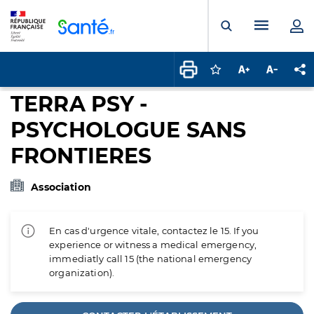
Panneau de gestion des cookies
Menu pr
Ouvrir la rech
Connectez-vous pour
Augmenter la t
Diminuer 
Pa
TERRA PSY -
PSYCHOLOGUE SANS
FRONTIERES
Association
En cas d'urgence vitale, contactez le 15. If you
experience or witness a medical emergency,
immediatly call 15 (the national emergency
organization).