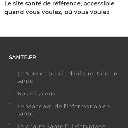
Le site santé de référence, accessible
quand vous voulez, où vous voulez
SANTE.FR
Le Service public d'information en
santé
Nos missions
Le Standard de l’information en
santé
La charte Santé.fr Décryptage