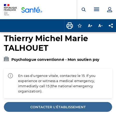
Panneau de gestion des cookies
Menu pr
Ouvrir la rech
Connectez-vous pour
Augmenter la t
Diminuer 
Pa
Thierry Michel Marie
TALHOUET
Psychologue conventionné - Mon soutien psy
En cas d'urgence vitale, contactez le 15. If you
experience or witness a medical emergency,
immediatly call 15 (the national emergency
organization).
CONTACTER L'ÉTABLISSEMENT