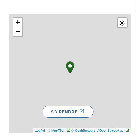
+
−
S'Y RENDRE
Leaflet
|
© MapTiler
© Contributeurs d'OpenStreetMap