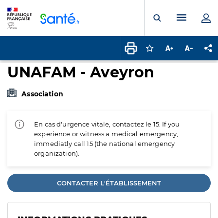
Panneau de gestion des cookies
Menu pr
Ouvrir la rech
Connectez-vous pour
Augmenter la t
Diminuer 
Pa
UNAFAM - Aveyron
Association
En cas d'urgence vitale, contactez le 15. If you
experience or witness a medical emergency,
immediatly call 15 (the national emergency
organization).
CONTACTER L'ÉTABLISSEMENT