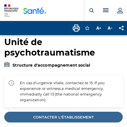
Panneau de gestion des cookies
Menu pr
Ouvrir la rech
Connectez-vous pour
Augmenter la t
Diminuer 
Pa
Unité de
psychotraumatisme
Structure d'accompagnement social
En cas d'urgence vitale, contactez le 15. If you
experience or witness a medical emergency,
immediatly call 15 (the national emergency
organization).
CONTACTER L'ÉTABLISSEMENT