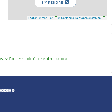
S'Y RENDRE
Leaflet
|
© MapTiler
© Contributeurs d'OpenStreetMap
 pour afficher les informations d'accessibilité associées
ivez l'accessibilité de votre cabinet
.
ESSER