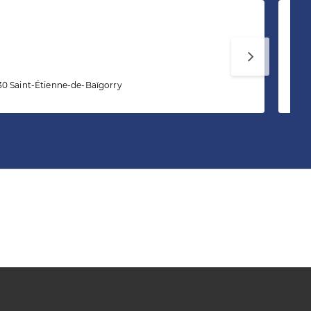
Ma
30 Saint-Étienne-de-Baïgorry
13