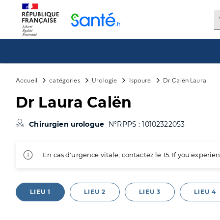
Panneau de gestion des cookies
Accueil
catégories
Urologie
Ispoure
Dr Calën Laura
Dr Laura Calën
Chirurgien urologue
N°RPPS : 10102322053
En cas d'urgence vitale, contactez le 15. If you exper
LIEU 1
LIEU 2
LIEU 3
LIEU 4