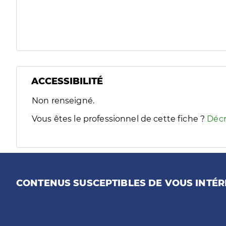
ACCESSIBILITÉ
Filtres
Non renseigné.
Sélectionnez un ou plusieurs handicaps/besoins spécifiques
Vous êtes le professionnel de cette fiche ?
Décr
CONTENUS SUSCEPTIBLES DE VOUS INTÉR