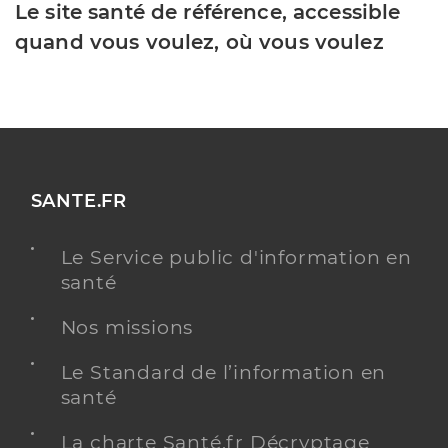
Le site santé de référence, accessible
quand vous voulez, où vous voulez
SANTE.FR
Le Service public d'information en
santé
Nos missions
Le Standard de l’information en
santé
La charte Santé.fr Décryptage