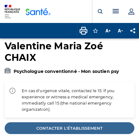
Panneau de gestion des cookies
Menu pr
Ouvrir la rech
Connectez-vous pour
Augmenter la t
Diminuer 
Pa
Valentine Maria Zoé
CHAIX
Psychologue conventionné - Mon soutien psy
En cas d'urgence vitale, contactez le 15. If you
experience or witness a medical emergency,
immediatly call 15 (the national emergency
organization).
CONTACTER L'ÉTABLISSEMENT