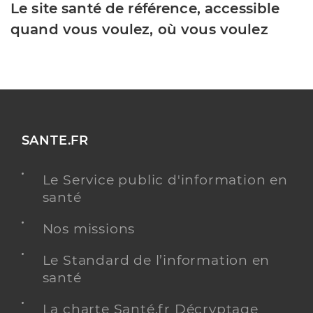
Le site santé de référence, accessible
quand vous voulez, où vous voulez
SANTE.FR
Le Service public d'information en
santé
Nos missions
Le Standard de l’information en
santé
La charte Santé.fr Décryptage