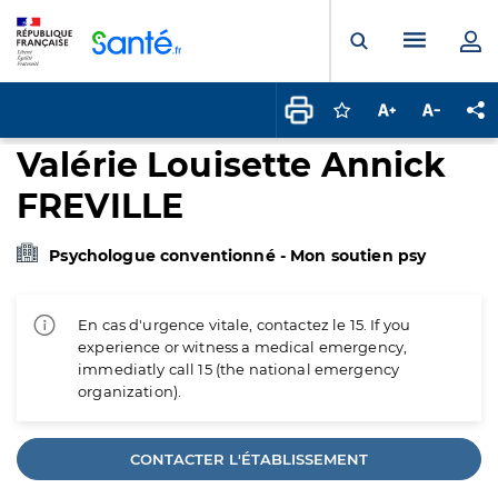
Panneau de gestion des cookies
Menu pr
Ouvrir la rech
Connectez-vous pour
Augmenter la t
Diminuer 
Pa
Valérie Louisette Annick
FREVILLE
Psychologue conventionné - Mon soutien psy
En cas d'urgence vitale, contactez le 15. If you
experience or witness a medical emergency,
immediatly call 15 (the national emergency
organization).
CONTACTER L'ÉTABLISSEMENT