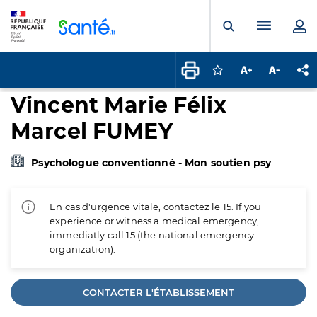
Panneau de gestion des cookies
Menu pr
Ouvrir la rech
Connectez-vous pour
Augmenter la t
Diminuer 
Pa
Vincent Marie Félix
Marcel FUMEY
Psychologue conventionné - Mon soutien psy
En cas d'urgence vitale, contactez le 15. If you
experience or witness a medical emergency,
immediatly call 15 (the national emergency
organization).
CONTACTER L'ÉTABLISSEMENT