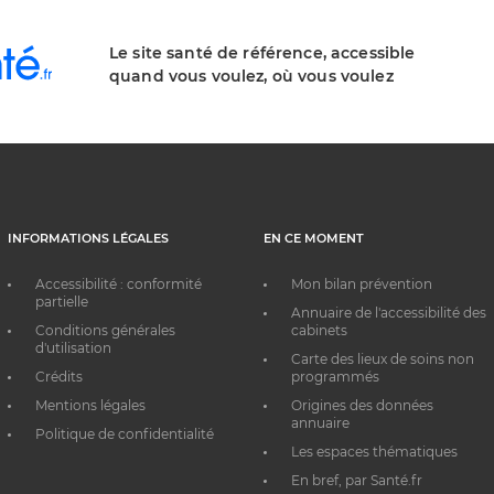
Le site santé de référence, accessible
quand vous voulez, où vous voulez
INFORMATIONS LÉGALES
EN CE MOMENT
Accessibilité : conformité
Mon bilan prévention
partielle
Annuaire de l'accessibilité des
Conditions générales
cabinets
d'utilisation
Carte des lieux de soins non
Crédits
programmés
Mentions légales
Origines des données
annuaire
Politique de confidentialité
Les espaces thématiques
En bref, par Santé.fr