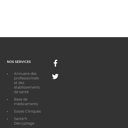
NOS SERVICES
Facebook
Annuaire des
Twitter
professionnels
et des
établissements
de santé
Base de
médicaments
Essais Cliniques
Santé.fr
Décryptage