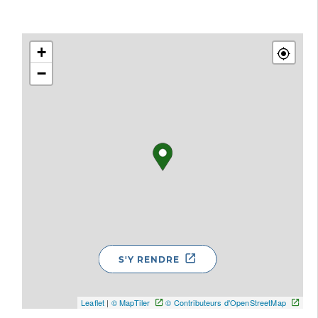
+
−
S'Y RENDRE
Leaflet
|
© MapTiler
© Contributeurs d'OpenStreetMap