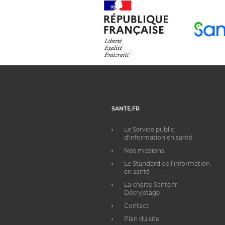
SANTE.FR
Le Service public
d'information en santé
Nos missions
Le Standard de l’information
en santé
La charte Santé.fr
Décryptage
Contact
Plan du site