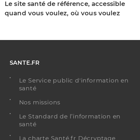
Le site santé de référence, accessible
quand vous voulez, où vous voulez
SANTE.FR
Le Service public d'information en
santé
Nos missions
Le Standard de l’information en
santé
La charte Santé.fr Décryptage