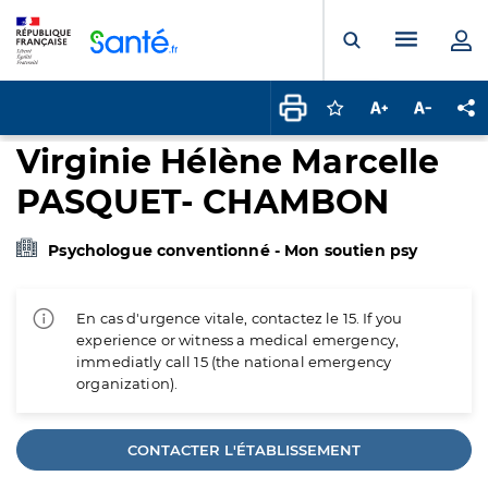
Panneau de gestion des cookies
Menu pr
Ouvrir la rech
Connectez-vous pour
Augmenter la t
Diminuer 
Pa
Virginie Hélène Marcelle
PASQUET- CHAMBON
Psychologue conventionné - Mon soutien psy
En cas d'urgence vitale, contactez le 15. If you
experience or witness a medical emergency,
immediatly call 15 (the national emergency
organization).
CONTACTER L'ÉTABLISSEMENT